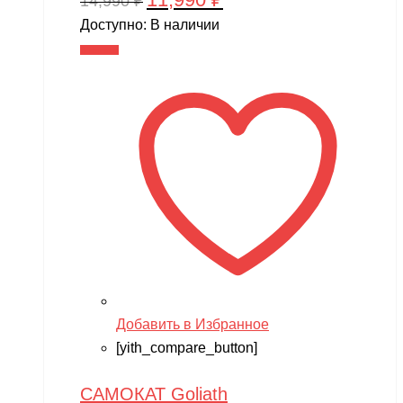
14,990
₽
цена
цена:
Доступно:
В наличии
составляла
11,990 ₽.
В корзину
14,990 ₽.
Добавить в Избранное
[yith_compare_button]
САМОКАТ Goliath