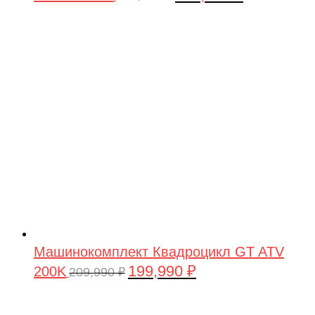
цена
цена:
составляла
199,990 ₽.
209,990 ₽.
Машинокомплект Квадроцикл GT ATV
199,990
₽
200K
Первоначальная
Текущая
209,990
₽
цена
цена:
составляла
199,990 ₽.