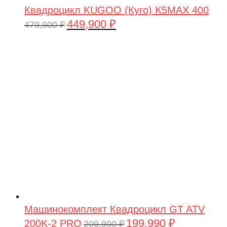
Квадроцикл KUGOO (Куго) K5MAX 400
449,900
₽
Первоначальная
Текущая
479,900
₽
цена
цена:
составляла
449,900 ₽.
479,900 ₽.
Машинокомплект Квадроцикл GT ATV
199,990
₽
200K-2 PRO
Первоначальная
Текущая
209,990
₽