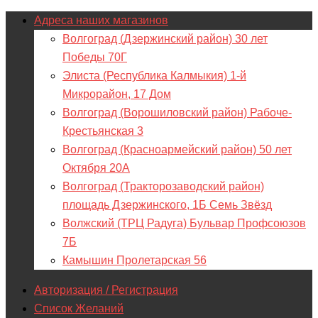
Адреса наших магазинов
Волгоград (Дзержинский район) 30 лет
Победы 70Г
Элиста (Республика Калмыкия) 1-й
Микрорайон, 17 Дом
Волгоград (Ворошиловский район) Рабоче-
Крестьянская 3
Волгоград (Красноармейский район) 50 лет
Октября 20А
Волгоград (Тракторозаводский район)
площадь Дзержинского, 1Б Семь Звёзд
Волжский (ТРЦ Радуга) Бульвар Профсоюзов
7Б
Камышин Пролетарская 56
Авторизация / Регистрация
Список Желаний