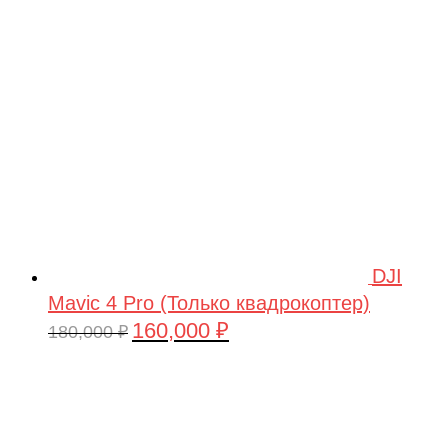
209,990 ₽.
DJI
Mavic 4 Pro (Только квадрокоптер)
160,000
₽
Первоначальная
Текущая
180,000
₽
цена
цена:
составляла
160,000 ₽.
180,000 ₽.