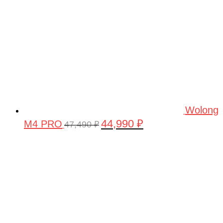
Wolong
44,990
₽
M4 PRO
Первоначальная
Текущая
47,490
₽
цена
цена:
составляла
44,990 ₽.
47,490 ₽.