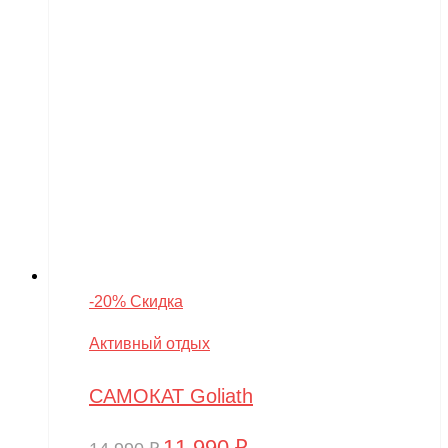
-20% Скидка
Активный отдых
САМОКАТ Goliath
11,990
₽
Первоначальная
Текущая