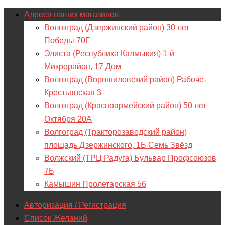
Адреса наших магазинов
Волгоград (Дзержинский район) 30 лет
Победы 70Г
Элиста (Республика Калмыкия) 1-й
Микрорайон, 17 Дом
Волгоград (Ворошиловский район) Рабоче-
Крестьянская 3
Волгоград (Красноармейский район) 50 лет
Октября 20А
Волгоград (Тракторозаводский район)
площадь Дзержинского, 1Б Семь Звёзд
Волжский (ТРЦ Радуга) Бульвар Профсоюзов
7Б
Камышин Пролетарская 56
Авторизация / Регистрация
Список Желаний