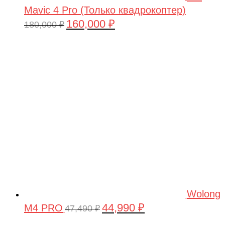
Mavic 4 Pro (Только квадрокоптер)
160,000
₽
Первоначальная
Текущая
180,000
₽
цена
цена:
составляла
160,000 ₽.
180,000 ₽.
Wolong
44,990
₽
M4 PRO
Первоначальная
Текущая
47,490
₽
цена
цена: