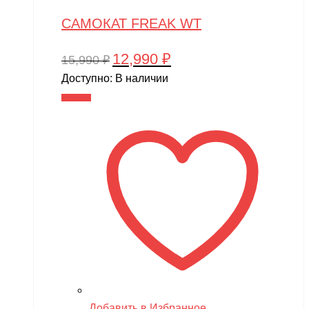
САМОКАТ FREAK WT
12,990
₽
Первоначальная
Текущая
15,990
₽
цена
цена:
Доступно:
В наличии
составляла
12,990 ₽.
В корзину
15,990 ₽.
Добавить в Избранное