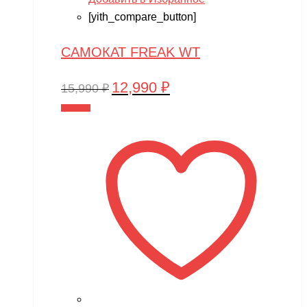
[yith_compare_button]
САМОКАТ FREAK WT
12,990
₽
Первоначальная
Текущая
15,990
₽
цена
цена:
В корзину
составляла
12,990 ₽.
15,990 ₽.