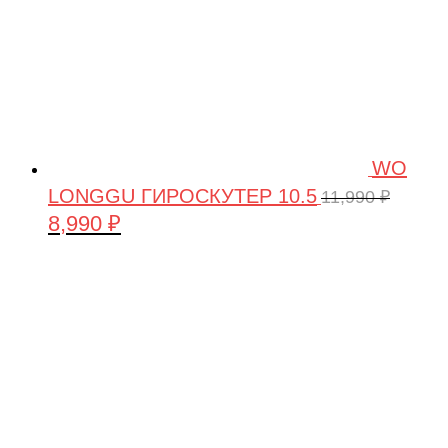
WO
LONGGU ГИРОСКУТЕР 10.5
11,990
₽
8,990
₽
Первоначальная
Текущая
цена
цена:
составляла
8,990 ₽.
11,990 ₽.