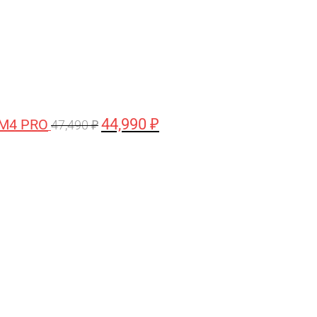
44,990
₽
 M4 PRO
47,490
₽
Первоначальная
Текущая
цена
цена:
составляла
58,990 ₽.
61,990 ₽.