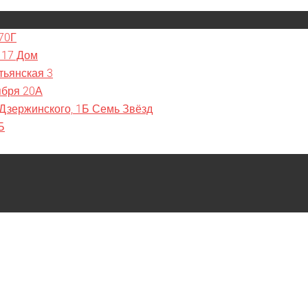
70Г
 17 Дом
тьянская 3
ября 20А
 Дзержинского, 1Б Семь Звёзд
Б