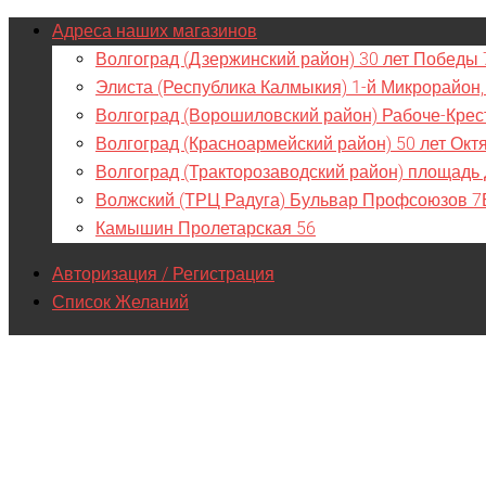
Адреса наших магазинов
Волгоград (Дзержинский район) 30 лет Победы 
Элиста (Республика Калмыкия) 1-й Микрорайон,
Волгоград (Ворошиловский район) Рабоче-Крес
Волгоград (Красноармейский район) 50 лет Окт
Волгоград (Тракторозаводский район) площадь
Волжский (ТРЦ Радуга) Бульвар Профсоюзов 7
Камышин Пролетарская 56
Авторизация / Регистрация
Список Желаний