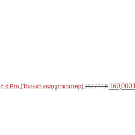
цена
составляла
180,000 ₽.
160,000
ic 4 Pro (Только квадрокоптер)
180,000
₽
Первоначальная
Текущая
цена
цена:
составляла
44,990 ₽.
47,490 ₽.