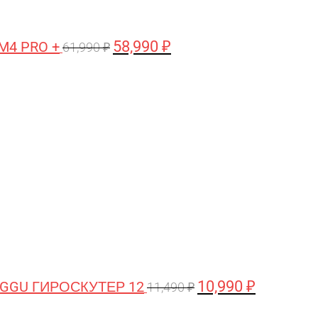
58,990
₽
M4 PRO +
61,990
₽
Первоначальная
Текущая
цена
цена:
составляла
10,990 ₽.
11,490 ₽.
10,990
₽
GGU ГИРОСКУТЕР 12
11,490
₽
Первоначальная
Текущая