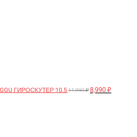
цена
цена:
составляла
8,990 ₽.
11,990 ₽.
8,990
₽
GGU ГИРОСКУТЕР 10.5
11,990
₽