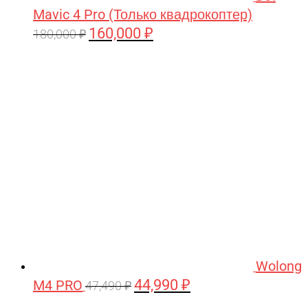
Mavic 4 Pro (Только квадрокоптер)
160,000
₽
Первоначальная
Текущая
180,000
₽
цена
цена:
составляла
160,000 ₽.
180,000 ₽.
Wolong
44,990
₽
M4 PRO
Первоначальная
Текущая
47,490
₽
цена
цена: