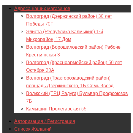
Адреса наших магазинов
Волгоград (Дзержинский район) 30 лет
Победы 70Г
Элиста (Республика Калмыкия) 1-й
Микрорайон, 17 Дом
Волгоград (Ворошиловский район) Рабоче-
Крестьянская 3
Волгоград (Красноармейский район) 50 лет
Октября 20А
Волгоград (Тракторозаводский район)
площадь Дзержинского, 1Б Семь Звёзд
Волжский (ТРЦ Радуга) Бульвар Профсоюзов
7Б
Камышин Пролетарская 56
Авторизация / Регистрация
Список Желаний