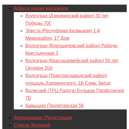
Адреса наших магазинов
Волгоград (Дзержинский район) 30 лет
Победы 70Г
Элиста (Республика Калмыкия) 1-й
Микрорайон, 17 Дом
Волгоград (Ворошиловский район) Рабоче-
Крестьянская 3
Волгоград (Красноармейский район) 50 лет
Октября 20А
Волгоград (Тракторозаводский район)
площадь Дзержинского, 1Б Семь Звёзд
Волжский (ТРЦ Радуга) Бульвар Профсоюзов
7Б
Камышин Пролетарская 56
Авторизация / Регистрация
Список Желаний