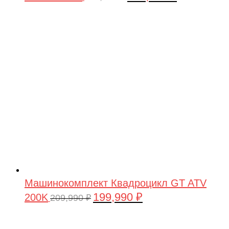
цена
цена:
составляла
199,990 ₽.
209,990 ₽.
Машинокомплект Квадроцикл GT ATV
199,990
₽
200K
Первоначальная
Текущая
209,990
₽
цена
цена:
составляла
199,990 ₽.