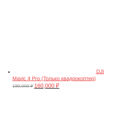
209,990 ₽.
DJI
Mavic 4 Pro (Только квадрокоптер)
160,000
₽
Первоначальная
Текущая
180,000
₽
цена
цена:
составляла
160,000 ₽.
180,000 ₽.