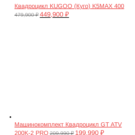
Квадроцикл KUGOO (Куго) K5MAX 400
449,900
₽
Первоначальная
Текущая
479,900
₽
цена
цена:
составляла
449,900 ₽.
479,900 ₽.
Машинокомплект Квадроцикл GT ATV
199,990
₽
200K-2 PRO
Первоначальная
Текущая
209,990
₽