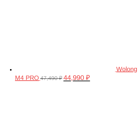
Wolong
44,990
₽
M4 PRO
Первоначальная
Текущая
47,490
₽
цена
цена:
составляла
44,990 ₽.
47,490 ₽.