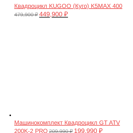
Квадроцикл KUGOO (Куго) K5MAX 400
449,900
₽
Первоначальная
Текущая
479,900
₽
цена
цена:
составляла
449,900 ₽.
479,900 ₽.
Машинокомплект Квадроцикл GT ATV
199,990
₽
200K-2 PRO
Первоначальная
Текущая
209,990
₽