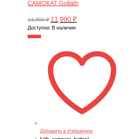
САМОКАТ Goliath
11,990
₽
Первоначальная
Текущая
14,990
₽
цена
цена:
Доступно:
В наличии
составляла
11,990 ₽.
В корзину
14,990 ₽.
Добавить в Избранное