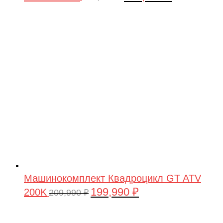
цена
цена:
составляла
199,990 ₽.
209,990 ₽.
Машинокомплект Квадроцикл GT ATV
199,990
₽
200K
Первоначальная
Текущая
209,990
₽
цена
цена:
составляла
199,990 ₽.