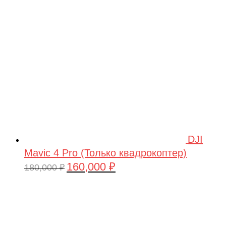
209,990 ₽.
DJI
Mavic 4 Pro (Только квадрокоптер)
160,000
₽
Первоначальная
Текущая
180,000
₽
цена
цена:
составляла
160,000 ₽.
180,000 ₽.