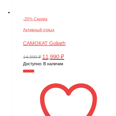
-20% Скидка
Активный отдых
САМОКАТ Goliath
11,990
₽
Первоначальная
Текущая
14,990
₽
цена
цена:
Доступно:
В наличии
составляла
11,990 ₽.
В корзину
14,990 ₽.