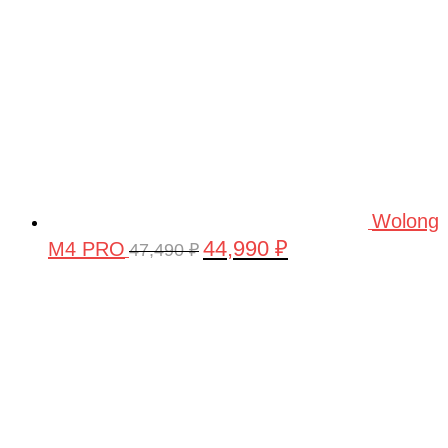
Wolong
44,990
₽
M4 PRO
Первоначальная
Текущая
47,490
₽
цена
цена:
составляла
44,990 ₽.
47,490 ₽.