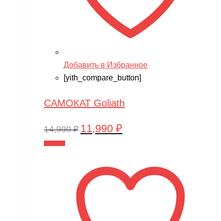
Добавить в Избранное
[yith_compare_button]
САМОКАТ Goliath
11,990
₽
Первоначальная
Текущая
14,990
₽
цена
цена:
В корзину
составляла
11,990 ₽.
14,990 ₽.