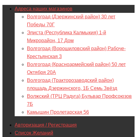
Адреса наших магазинов
Волгоград (Дзержинский район) 30 лет
Победы 70Г
Элиста (Республика Калмыкия) 1-й
Микрорайон, 17 Дом
Волгоград (Ворошиловский район) Рабоче-
Крестьянская 3
Волгоград (Красноармейский район) 50 лет
Октября 20А
Волгоград (Тракторозаводский район)
площадь Дзержинского, 1Б Семь Звёзд
Волжский (ТРЦ Радуга) Бульвар Профсоюзов
7Б
Камышин Пролетарская 56
Авторизация / Регистрация
Список Желаний