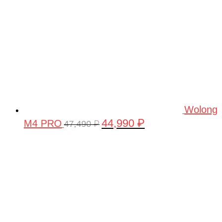
Wolong
44,990
₽
M4 PRO
Первоначальная
Текущая
47,490
₽
цена
цена:
составляла
44,990 ₽.
47,490 ₽.