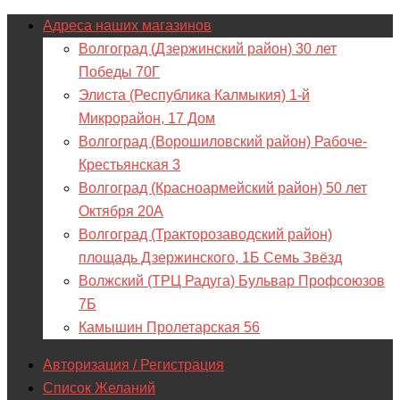
Адреса наших магазинов
Волгоград (Дзержинский район) 30 лет
Победы 70Г
Элиста (Республика Калмыкия) 1-й
Микрорайон, 17 Дом
Волгоград (Ворошиловский район) Рабоче-
Крестьянская 3
Волгоград (Красноармейский район) 50 лет
Октября 20А
Волгоград (Тракторозаводский район)
площадь Дзержинского, 1Б Семь Звёзд
Волжский (ТРЦ Радуга) Бульвар Профсоюзов
7Б
Камышин Пролетарская 56
Авторизация / Регистрация
Список Желаний