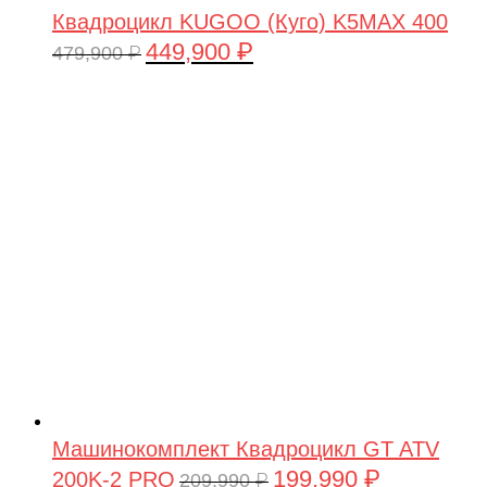
Квадроцикл KUGOO (Куго) K5MAX 400
449,900
₽
Первоначальная
Текущая
479,900
₽
цена
цена:
составляла
449,900 ₽.
479,900 ₽.
Машинокомплект Квадроцикл GT ATV
199,990
₽
200K-2 PRO
Первоначальная
Текущая
209,990
₽