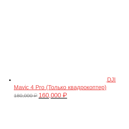
209,990 ₽.
DJI
Mavic 4 Pro (Только квадрокоптер)
160,000
₽
Первоначальная
Текущая
180,000
₽
цена
цена:
составляла
160,000 ₽.
180,000 ₽.