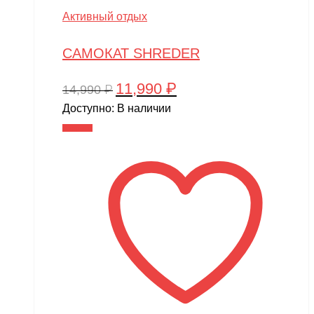
Активный отдых
САМОКАТ SHREDER
11,990
₽
Первоначальная
Текущая
14,990
₽
цена
цена:
Доступно:
В наличии
составляла
11,990 ₽.
В корзину
14,990 ₽.