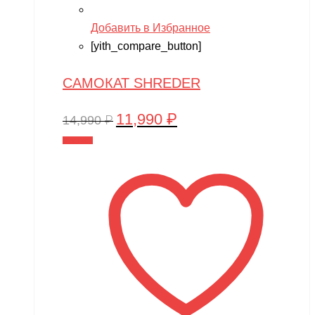
Добавить в Избранное
[yith_compare_button]
САМОКАТ SHREDER
11,990
₽
Первоначальная
Текущая
14,990
₽
цена
цена:
В корзину
составляла
11,990 ₽.
14,990 ₽.