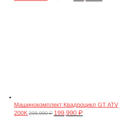
цена
цена:
составляла
199,990 ₽.
209,990 ₽.
Машинокомплект Квадроцикл GT ATV
199,990
₽
200K
Первоначальная
Текущая
209,990
₽
цена
цена:
составляла
199,990 ₽.