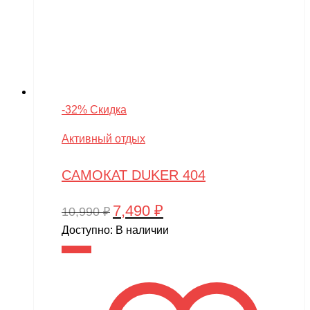
-32% Скидка
Активный отдых
САМОКАТ DUKER 404
7,490
₽
Первоначальная
Текущая
10,990
₽
цена
цена:
Доступно:
В наличии
составляла
7,490 ₽.
В корзину
10,990 ₽.