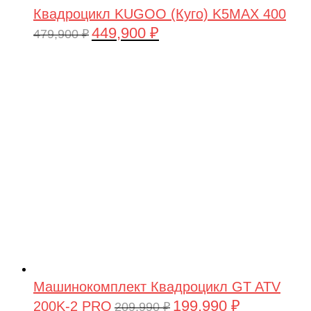
Квадроцикл KUGOO (Куго) K5MAX 400
449,900
₽
Первоначальная
Текущая
479,900
₽
цена
цена:
составляла
449,900 ₽.
479,900 ₽.
Машинокомплект Квадроцикл GT ATV
199,990
₽
200K-2 PRO
Первоначальная
Текущая
209,990
₽