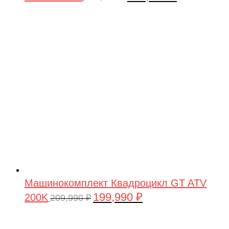
цена
цена:
составляла
199,990 ₽.
209,990 ₽.
Машинокомплект Квадроцикл GT ATV
199,990
₽
200K
Первоначальная
Текущая
209,990
₽
цена
цена:
составляла
199,990 ₽.