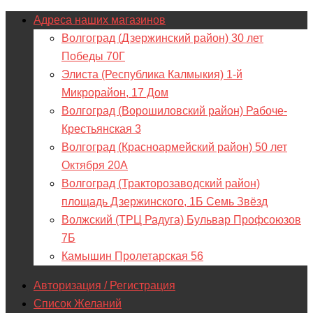
Адреса наших магазинов
Волгоград (Дзержинский район) 30 лет
Победы 70Г
Элиста (Республика Калмыкия) 1-й
Микрорайон, 17 Дом
Волгоград (Ворошиловский район) Рабоче-
Крестьянская 3
Волгоград (Красноармейский район) 50 лет
Октября 20А
Волгоград (Тракторозаводский район)
площадь Дзержинского, 1Б Семь Звёзд
Волжский (ТРЦ Радуга) Бульвар Профсоюзов
7Б
Камышин Пролетарская 56
Авторизация / Регистрация
Список Желаний