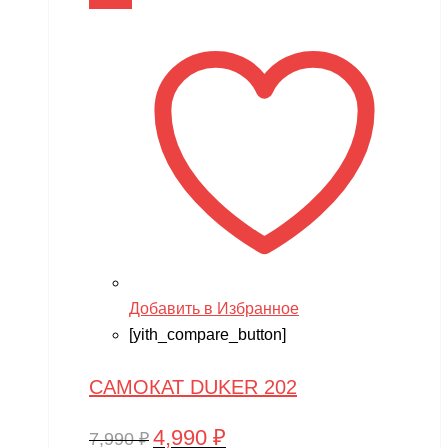
В корзину
7,990 ₽.
Добавить в Избранное
[yith_compare_button]
САМОКАТ DUKER 202
4,990
₽
Первоначальная
Текущая
7,990
₽