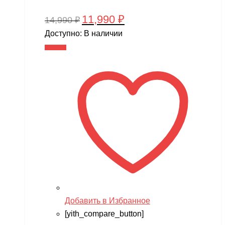
11,990
₽
Первоначальная
Текущая
14,990
₽
цена
цена:
Доступно:
В наличии
составляла
11,990 ₽.
В корзину
14,990 ₽.
Добавить в Избранное
[yith_compare_button]