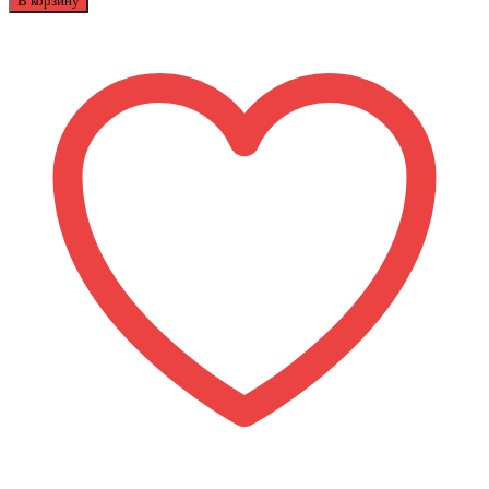
В корзину
Велосипед
коляска
Ricco
трехколесный
с
ручкой