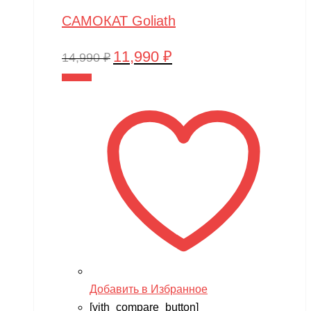
САМОКАТ Goliath
11,990
₽
Первоначальная
Текущая
14,990
₽
цена
цена:
В корзину
составляла
11,990 ₽.
14,990 ₽.
Добавить в Избранное
[yith_compare_button]