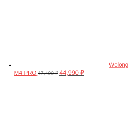
Wolong
44,990
₽
M4 PRO
Первоначальная
Текущая
47,490
₽
цена
цена:
составляла
44,990 ₽.
47,490 ₽.