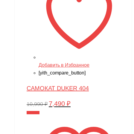
Добавить в Избранное
[yith_compare_button]
САМОКАТ DUKER 404
7,490
₽
Первоначальная
Текущая
10,990
₽
цена
цена:
В корзину
составляла
7,490 ₽.
10,990 ₽.