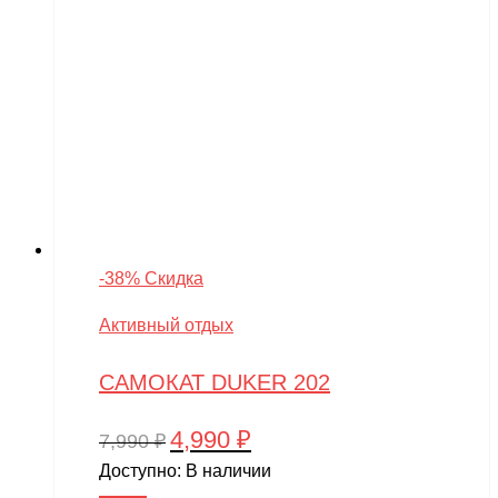
-38% Скидка
Активный отдых
САМОКАТ DUKER 202
4,990
₽
Первоначальная
Текущая
7,990
₽
цена
цена:
Доступно:
В наличии
составляла
4,990 ₽.