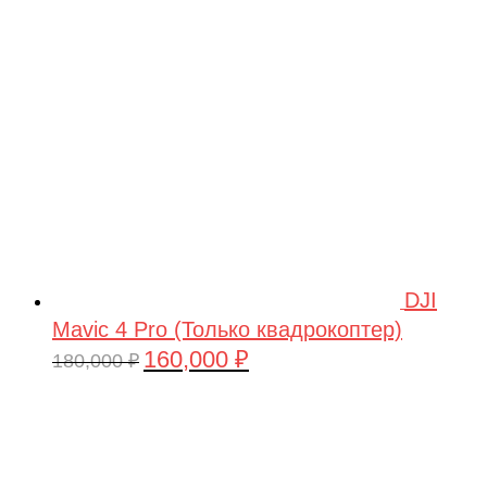
209,990 ₽.
DJI
Mavic 4 Pro (Только квадрокоптер)
160,000
₽
Первоначальная
Текущая
180,000
₽
цена
цена:
составляла
160,000 ₽.
180,000 ₽.