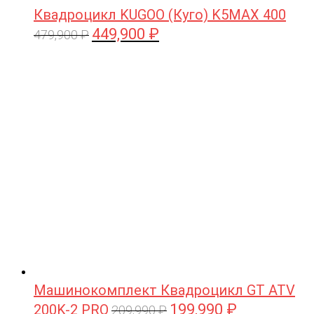
Квадроцикл KUGOO (Куго) K5MAX 400
449,900
₽
Первоначальная
Текущая
479,900
₽
цена
цена:
составляла
449,900 ₽.
479,900 ₽.
Машинокомплект Квадроцикл GT ATV
199,990
₽
200K-2 PRO
Первоначальная
Текущая
209,990
₽