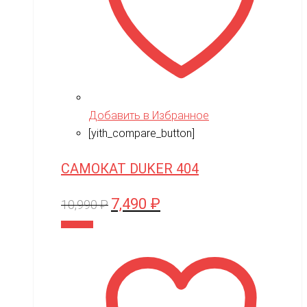
Добавить в Избранное
[yith_compare_button]
САМОКАТ DUKER 404
7,490
₽
Первоначальная
Текущая
10,990
₽
цена
цена:
В корзину
составляла
7,490 ₽.
10,990 ₽.