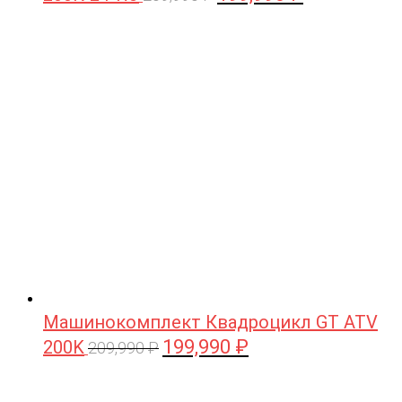
цена
цена:
составляла
199,990 ₽.
209,990 ₽.
Машинокомплект Квадроцикл GT ATV
199,990
₽
200K
Первоначальная
Текущая
209,990
₽
цена
цена:
составляла
199,990 ₽.