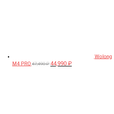
Wolong
44,990
₽
M4 PRO
Первоначальная
Текущая
47,490
₽
цена
цена:
составляла
44,990 ₽.
47,490 ₽.