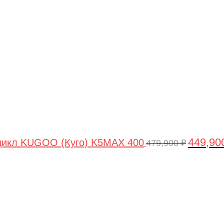
цена
составля
479,900 ₽
449,90
цикл KUGOO (Куго) K5MAX 400
479,900
₽