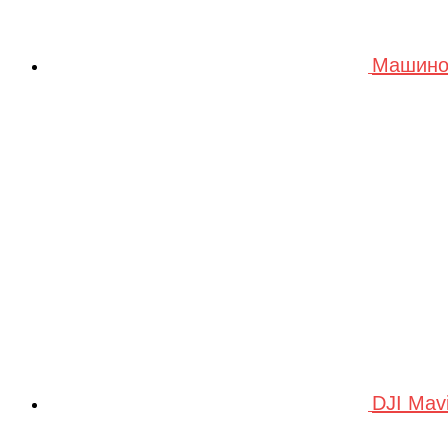
Машино
DJI Mav