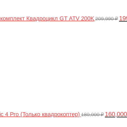
19
комплект Квадроцикл GT ATV 200K
209,990
₽
Первонач
цена
составлял
180,000 ₽.
160,00
ic 4 Pro (Только квадрокоптер)
180,000
₽
Первоначальная
Текущая