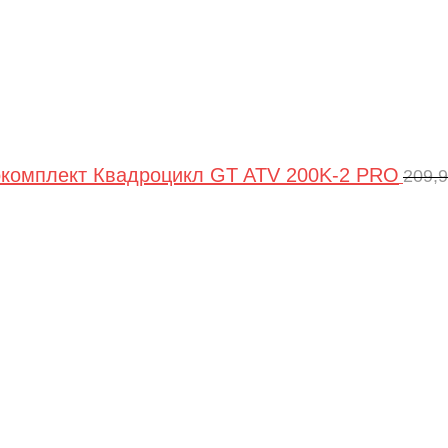
комплект Квадроцикл GT ATV 200K-2 PRO
209,
Пер
цен
сос
209