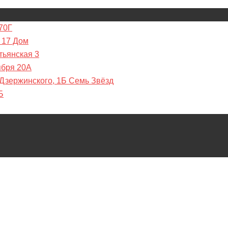
70Г
 17 Дом
тьянская 3
ября 20А
 Дзержинского, 1Б Семь Звёзд
Б