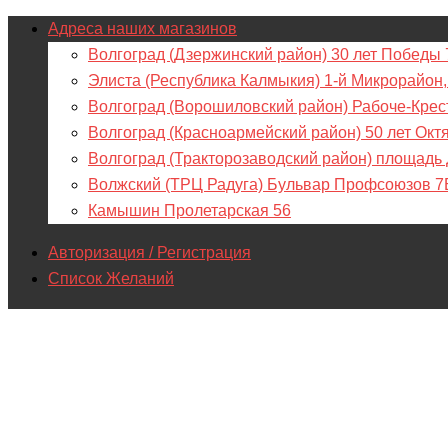
Адреса наших магазинов
Волгоград (Дзержинский район) 30 лет Победы 
Элиста (Республика Калмыкия) 1-й Микрорайон,
Волгоград (Ворошиловский район) Рабоче-Крес
Волгоград (Красноармейский район) 50 лет Окт
Волгоград (Тракторозаводский район) площадь
Волжский (ТРЦ Радуга) Бульвар Профсоюзов 7
Камышин Пролетарская 56
Авторизация / Регистрация
Список Желаний