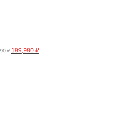
199,990
₽
990
₽
воначальная
Текущая
а
цена:
тавляла
199,990 ₽.
,990 ₽.