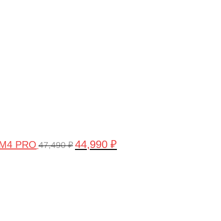
цена
цена:
составляла
44,990 ₽.
47,490 ₽.
44,990
₽
 M4 PRO
47,490
₽