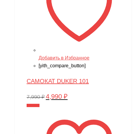
Добавить в Избранное
[yith_compare_button]
САМОКАТ DUKER 101
4,990
₽
Первоначальная
Текущая
7,990
₽
цена
цена:
В корзину
составляла
4,990 ₽.
7,990 ₽.