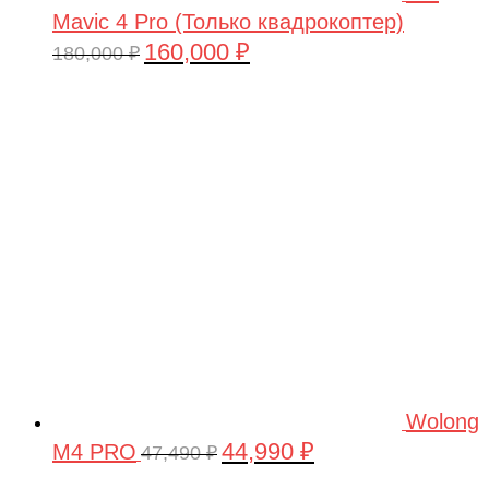
Mavic 4 Pro (Только квадрокоптер)
160,000
₽
Первоначальная
Текущая
180,000
₽
цена
цена:
составляла
160,000 ₽.
180,000 ₽.
Wolong
44,990
₽
M4 PRO
Первоначальная
Текущая
47,490
₽
цена
цена: