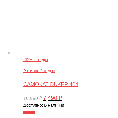
-32% Скидка
Активный отдых
САМОКАТ DUKER 404
7,490
₽
Первоначальная
Текущая
10,990
₽
цена
цена:
Доступно:
В наличии
составляла
7,490 ₽.
В корзину