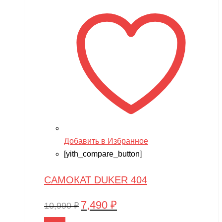
10,990 ₽.
Добавить в Избранное
[yith_compare_button]
САМОКАТ DUKER 404
7,490
₽
Первоначальная
Текущая
10,990
₽
цена
цена:
В корзину