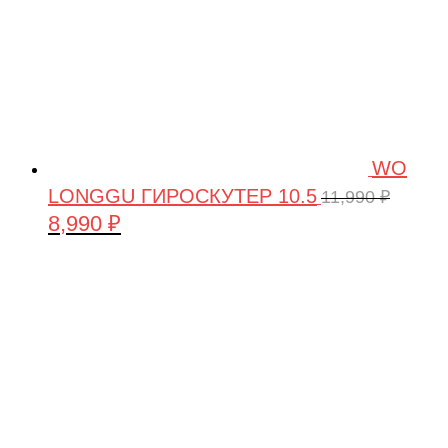
WO
LONGGU ГИРОСКУТЕР 10.5
11,990
₽
8,990
₽
Первоначальная
Текущая
цена
цена:
составляла
8,990 ₽.
11,990 ₽.