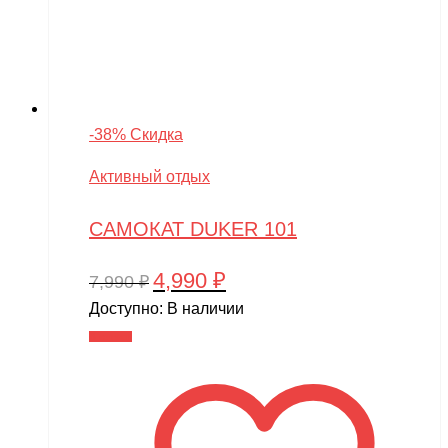
-38% Скидка
Активный отдых
САМОКАТ DUKER 101
4,990
₽
Первоначальная
Текущая
7,990
₽
цена
цена:
Доступно:
В наличии
составляла
4,990 ₽.
В корзину
7,990 ₽.