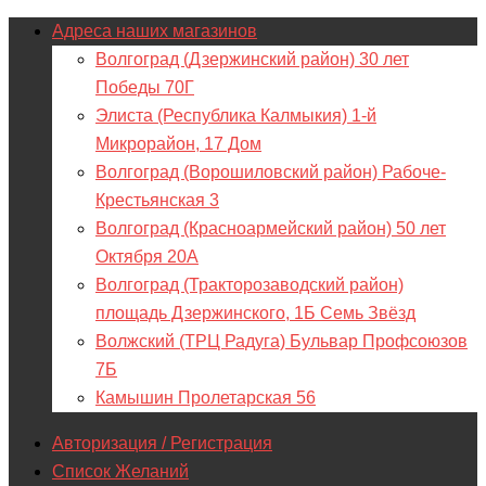
Адреса наших магазинов
Волгоград (Дзержинский район) 30 лет
Победы 70Г
Элиста (Республика Калмыкия) 1-й
Микрорайон, 17 Дом
Волгоград (Ворошиловский район) Рабоче-
Крестьянская 3
Волгоград (Красноармейский район) 50 лет
Октября 20А
Волгоград (Тракторозаводский район)
площадь Дзержинского, 1Б Семь Звёзд
Волжский (ТРЦ Радуга) Бульвар Профсоюзов
7Б
Камышин Пролетарская 56
Авторизация / Регистрация
Список Желаний