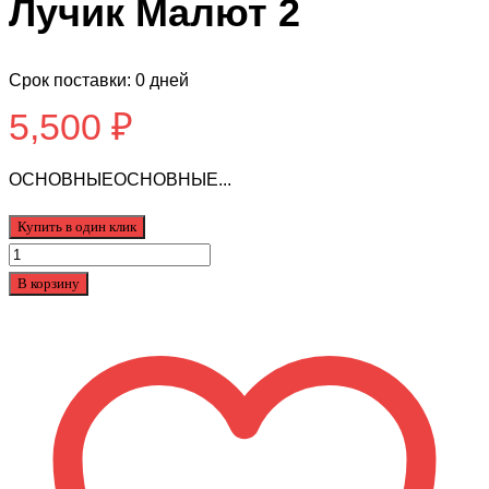
Лучик Малют 2
Срок поставки: 0 дней
5,500
₽
ОСНОВНЫЕОСНОВНЫЕ...
Купить в один клик
Количество
товара
В корзину
Велосипед
трехколесный
Galaxy
Лучик
Малют
2