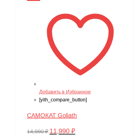
14,990 ₽.
Добавить в Избранное
[yith_compare_button]
САМОКАТ Goliath
11,990
₽
Первоначальная
Текущая
14,990
₽