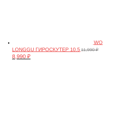
WO
LONGGU ГИРОСКУТЕР 10.5
11,990
₽
8,990
₽
Первоначальная
Текущая
цена
цена:
составляла
8,990 ₽.
11,990 ₽.