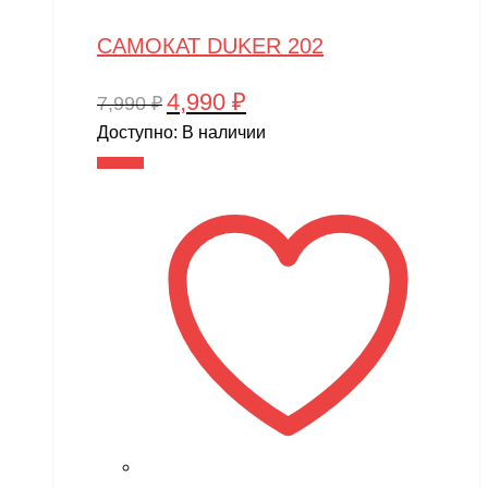
САМОКАТ DUKER 202
4,990
₽
Первоначальная
Текущая
7,990
₽
цена
цена:
Доступно:
В наличии
составляла
4,990 ₽.
В корзину
7,990 ₽.