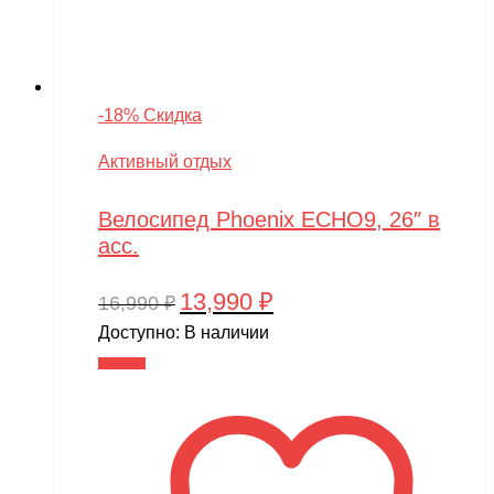
-18% Скидка
Активный отдых
Велосипед Phoenix ECHO9, 26″ в
асс.
13,990
₽
Первоначальная
Текущая
16,990
₽
цена
цена:
Доступно:
В наличии
составляла
13,990 ₽.
В корзину
16,990 ₽.