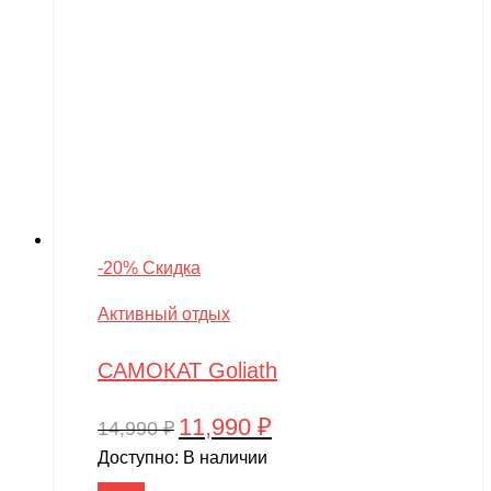
-20% Скидка
Активный отдых
САМОКАТ Goliath
11,990
₽
Первоначальная
Текущая
14,990
₽
цена
цена:
Доступно:
В наличии
составляла
11,990 ₽.
В корзину