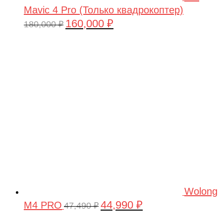
Mavic 4 Pro (Только квадрокоптер)
160,000
₽
Первоначальная
Текущая
180,000
₽
цена
цена:
составляла
160,000 ₽.
180,000 ₽.
Wolong
44,990
₽
M4 PRO
Первоначальная
Текущая
47,490
₽
цена
цена: