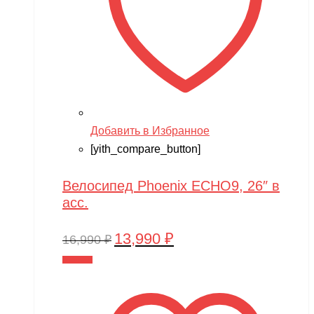
Добавить в Избранное
[yith_compare_button]
Велосипед Phoenix ECHO9, 26″ в
асс.
13,990
₽
Первоначальная
Текущая
16,990
₽
цена
цена:
В корзину
составляла
13,990 ₽.
16,990 ₽.