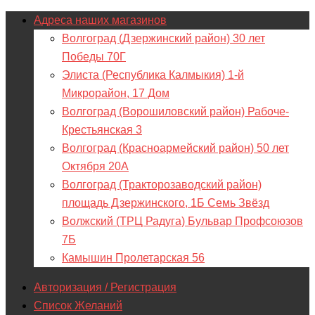
Адреса наших магазинов
Волгоград (Дзержинский район) 30 лет
Победы 70Г
Элиста (Республика Калмыкия) 1-й
Микрорайон, 17 Дом
Волгоград (Ворошиловский район) Рабоче-
Крестьянская 3
Волгоград (Красноармейский район) 50 лет
Октября 20А
Волгоград (Тракторозаводский район)
площадь Дзержинского, 1Б Семь Звёзд
Волжский (ТРЦ Радуга) Бульвар Профсоюзов
7Б
Камышин Пролетарская 56
Авторизация / Регистрация
Список Желаний