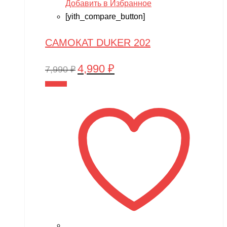
Добавить в Избранное
[yith_compare_button]
САМОКАТ DUKER 202
4,990
₽
Первоначальная
Текущая
7,990
₽
цена
цена:
В корзину
составляла
4,990 ₽.
7,990 ₽.