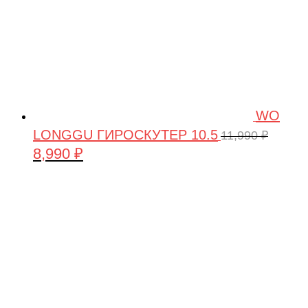
WO
LONGGU ГИРОСКУТЕР 10.5
11,990
₽
8,990
₽
Первоначальная
Текущая
цена
цена:
составляла
8,990 ₽.
11,990 ₽.