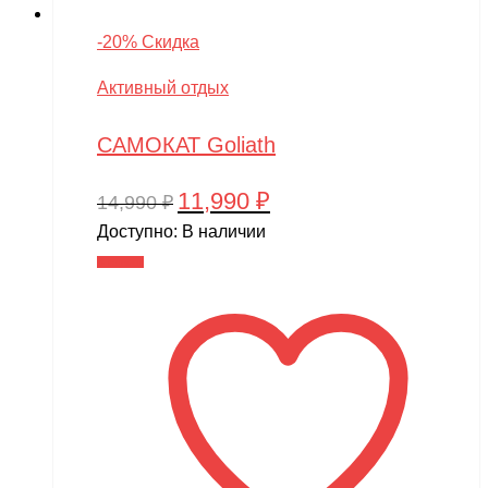
-20% Скидка
Активный отдых
САМОКАТ Goliath
11,990
₽
Первоначальная
Текущая
14,990
₽
цена
цена:
Доступно:
В наличии
составляла
11,990 ₽.
В корзину
14,990 ₽.