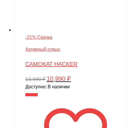
-21% Скидка
Активный отдых
САМОКАТ HACKER
10,990
₽
Первоначальная
Текущая
13,990
₽
цена
цена:
Доступно:
В наличии
составляла
10,990 ₽.
В корзину
13,990 ₽.