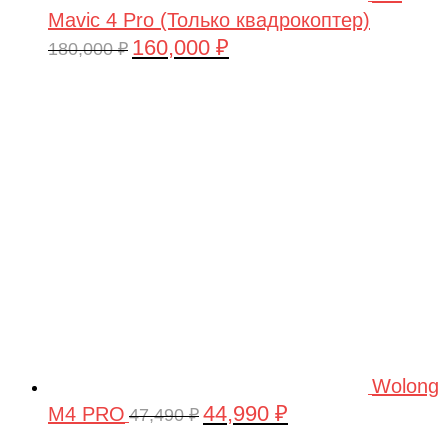
Mavic 4 Pro (Только квадрокоптер)
160,000
₽
Первоначальная
Текущая
180,000
₽
цена
цена:
составляла
160,000 ₽.
180,000 ₽.
Wolong
44,990
₽
M4 PRO
Первоначальная
Текущая
47,490
₽
цена
цена: