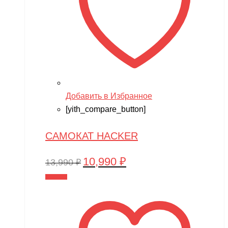
Добавить в Избранное
[yith_compare_button]
САМОКАТ HACKER
10,990
₽
Первоначальная
Текущая
13,990
₽
цена
цена:
В корзину
составляла
10,990 ₽.
13,990 ₽.