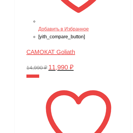
Добавить в Избранное
[yith_compare_button]
САМОКАТ Goliath
11,990
₽
Первоначальная
Текущая
14,990
₽
цена
цена:
В корзину
составляла
11,990 ₽.
14,990 ₽.