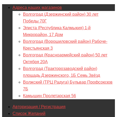
Адреса наших магазинов
Волгоград (Дзержинский район) 30 лет
Победы 70Г
Элиста (Республика Калмыкия) 1-й
Микрорайон, 17 Дом
Волгоград (Ворошиловский район) Рабоче-
Крестьянская 3
Волгоград (Красноармейский район) 50 лет
Октября 20А
Волгоград (Тракторозаводский район)
площадь Дзержинского, 1Б Семь Звёзд
Волжский (ТРЦ Радуга) Бульвар Профсоюзов
7Б
Камышин Пролетарская 56
Авторизация / Регистрация
Список Желаний