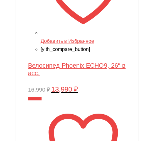
Добавить в Избранное
[yith_compare_button]
Велосипед Phoenix ECHO9, 26″ в
асс.
13,990
₽
Первоначальная
Текущая
16,990
₽
цена
цена:
В корзину
составляла
13,990 ₽.
16,990 ₽.