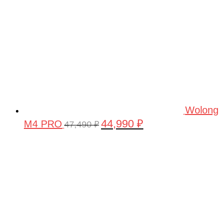
Wolong
44,990
₽
M4 PRO
Первоначальная
Текущая
47,490
₽
цена
цена:
составляла
44,990 ₽.
47,490 ₽.