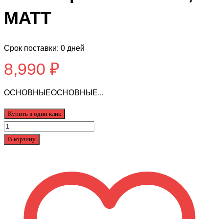
MATT
Срок поставки: 0 дней
8,990
₽
ОСНОВНЫЕОСНОВНЫЕ...
Купить в один клик
Количество
товара
В корзину
Детский
Велосипед
BlackAqua
Fishka
16",
MATT