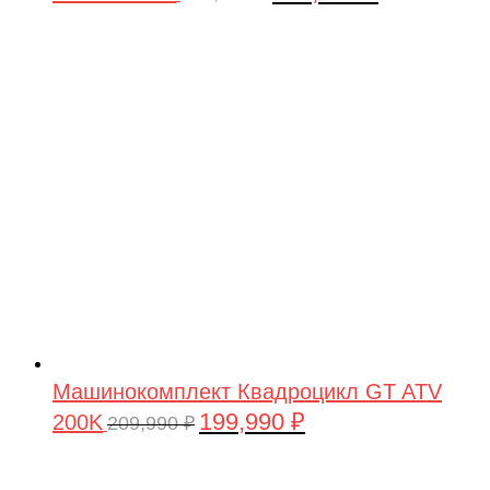
цена
цена:
составляла
199,990 ₽.
209,990 ₽.
Машинокомплект Квадроцикл GT ATV
199,990
₽
200K
Первоначальная
Текущая
209,990
₽
цена
цена:
составляла
199,990 ₽.