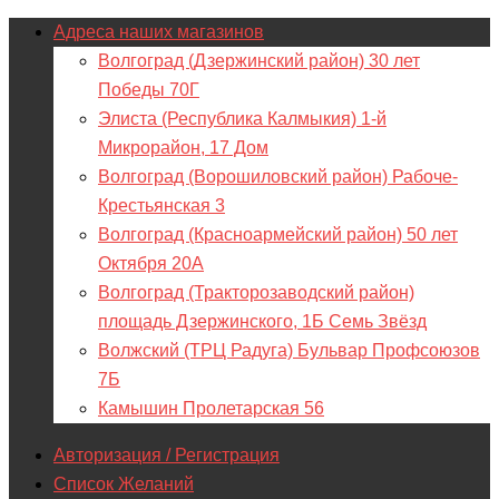
Адреса наших магазинов
Волгоград (Дзержинский район) 30 лет
Победы 70Г
Элиста (Республика Калмыкия) 1-й
Микрорайон, 17 Дом
Волгоград (Ворошиловский район) Рабоче-
Крестьянская 3
Волгоград (Красноармейский район) 50 лет
Октября 20А
Волгоград (Тракторозаводский район)
площадь Дзержинского, 1Б Семь Звёзд
Волжский (ТРЦ Радуга) Бульвар Профсоюзов
7Б
Камышин Пролетарская 56
Авторизация / Регистрация
Список Желаний