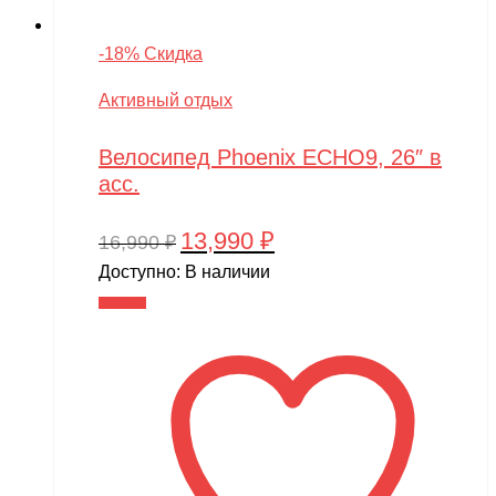
-18% Скидка
Активный отдых
Велосипед Phoenix ECHO9, 26″ в
асс.
13,990
₽
Первоначальная
Текущая
16,990
₽
цена
цена:
Доступно:
В наличии
составляла
13,990 ₽.
В корзину
16,990 ₽.