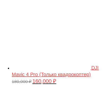
209,990 ₽.
DJI
Mavic 4 Pro (Только квадрокоптер)
160,000
₽
Первоначальная
Текущая
180,000
₽
цена
цена:
составляла
160,000 ₽.
180,000 ₽.