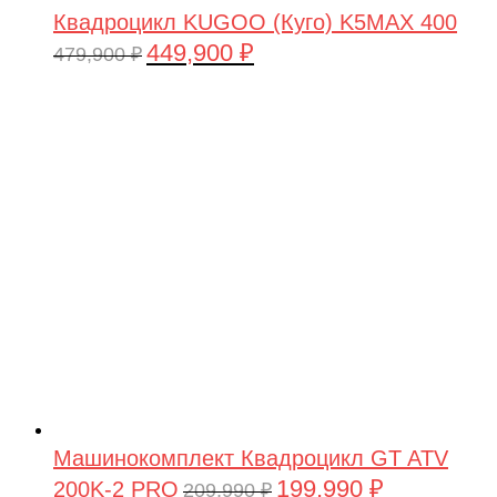
Квадроцикл KUGOO (Куго) K5MAX 400
449,900
₽
Первоначальная
Текущая
479,900
₽
цена
цена:
составляла
449,900 ₽.
479,900 ₽.
Машинокомплект Квадроцикл GT ATV
199,990
₽
200K-2 PRO
Первоначальная
Текущая
209,990
₽