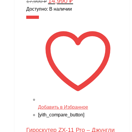
14,990
₽
Первоначальная
Текущая
17,900
₽
цена
цена:
Доступно:
В наличии
составляла
14,990 ₽.
В корзину
17,900 ₽.
Добавить в Избранное
[yith_compare_button]
Гироскутер ZX-11 Pro – Джунгли