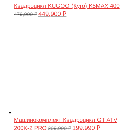
Квадроцикл KUGOO (Куго) K5MAX 400
449,900
₽
Первоначальная
Текущая
479,900
₽
цена
цена:
составляла
449,900 ₽.
479,900 ₽.
Машинокомплект Квадроцикл GT ATV
199,990
₽
200K-2 PRO
Первоначальная
Текущая
209,990
₽