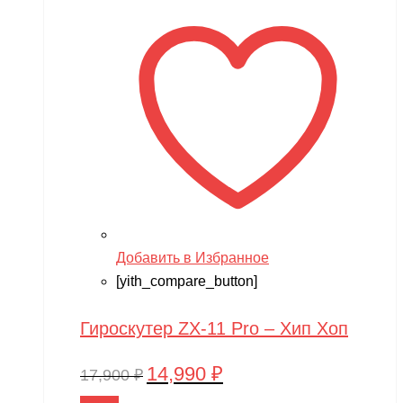
17,900 ₽.
Добавить в Избранное
[yith_compare_button]
Гироскутер ZX-11 Pro – Хип Хоп
14,990
₽
Первоначальная
Текущая
17,900
₽
цена
цена:
В корзину