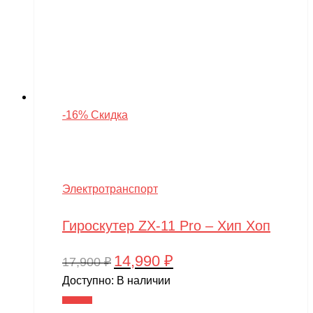
-16% Скидка
Электротранспорт
Гироскутер ZX-11 Pro – Хип Хоп
14,990
₽
Первоначальная
Текущая
17,900
₽
цена
цена:
Доступно:
В наличии
составляла
14,990 ₽.
В корзину