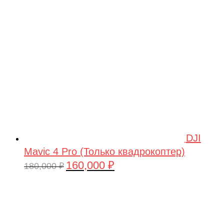
209,990 ₽.
DJI
Mavic 4 Pro (Только квадрокоптер)
160,000
₽
Первоначальная
Текущая
180,000
₽
цена
цена:
составляла
160,000 ₽.
180,000 ₽.