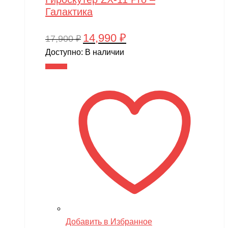
Галактика
14,990
₽
Первоначальная
Текущая
17,900
₽
цена
цена:
Доступно:
В наличии
составляла
14,990 ₽.
В корзину
17,900 ₽.
Добавить в Избранное