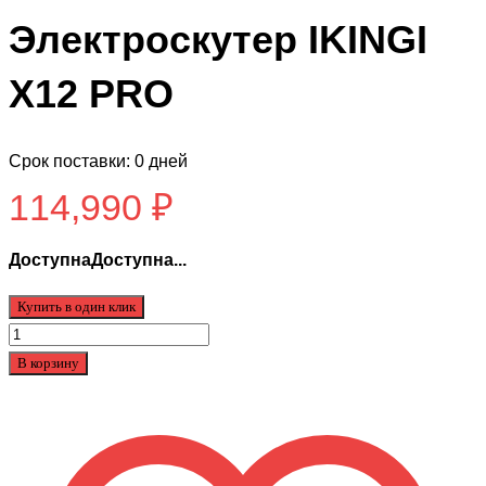
Электроскутер IKINGI
X12 PRO
Срок поставки: 0 дней
114,990
₽
ДоступнаДоступна...
Купить в один клик
Количество
товара
В корзину
Электроскутер
IKINGI
X12
PRO