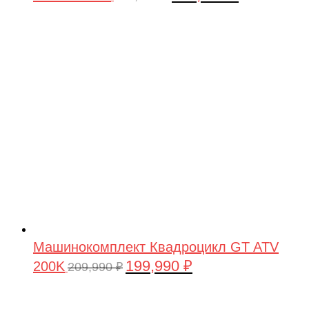
цена
цена:
составляла
199,990 ₽.
209,990 ₽.
Машинокомплект Квадроцикл GT ATV
199,990
₽
200K
Первоначальная
Текущая
209,990
₽
цена
цена:
составляла
199,990 ₽.