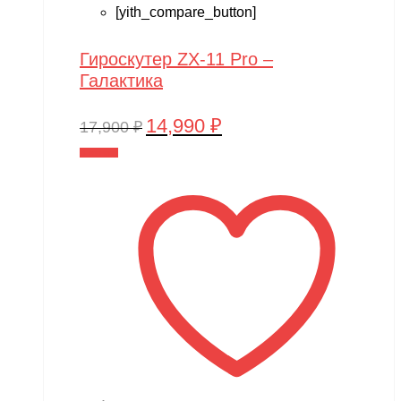
[yith_compare_button]
Гироскутер ZX-11 Pro –
Галактика
14,990
₽
Первоначальная
Текущая
17,900
₽
цена
цена:
В корзину
составляла
14,990 ₽.
17,900 ₽.