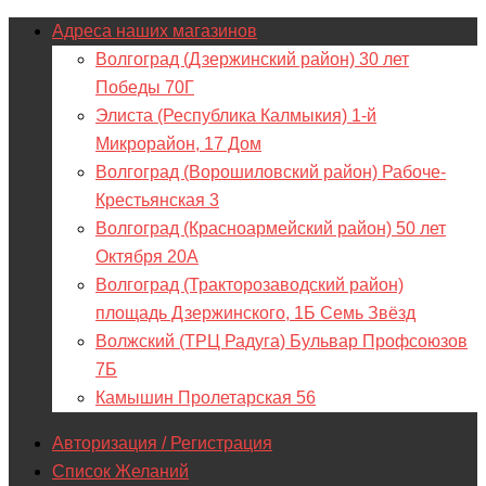
Адреса наших магазинов
Волгоград (Дзержинский район) 30 лет
Победы 70Г
Элиста (Республика Калмыкия) 1-й
Микрорайон, 17 Дом
Волгоград (Ворошиловский район) Рабоче-
Крестьянская 3
Волгоград (Красноармейский район) 50 лет
Октября 20А
Волгоград (Тракторозаводский район)
площадь Дзержинского, 1Б Семь Звёзд
Волжский (ТРЦ Радуга) Бульвар Профсоюзов
7Б
Камышин Пролетарская 56
Авторизация / Регистрация
Список Желаний