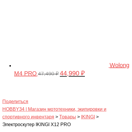
Wolong
44,990
₽
M4 PRO
Первоначальная
Текущая
47,490
₽
цена
цена:
составляла
44,990 ₽.
47,490 ₽.
Поделиться
HOBBY34 | Магазин мототехники, экипировки и
спортивного инвентаря
>
Товары
>
IKINGI
>
Электроскутер IKINGI X12 PRO