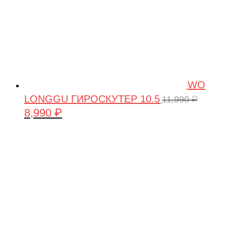
WO
LONGGU ГИРОСКУТЕР 10.5
11,990
₽
8,990
₽
Первоначальная
Текущая
цена
цена:
составляла
8,990 ₽.
11,990 ₽.