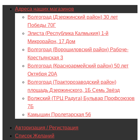
Адреса наших магазинов
Волгоград (Дзержинский район) 30 лет
Победы 70Г
Элиста (Республика Калмыкия) 1-й
Микрорайон, 17 Дом
Волгоград (Ворошиловский район) Рабоче-
Крестьянская 3
Волгоград (Красноармейский район) 50 лет
Октября 20А
Волгоград (Тракторозаводский район)
площадь Дзержинского, 1Б Семь Звёзд
Волжский (ТРЦ Радуга) Бульвар Профсоюзов
7Б
Камышин Пролетарская 56
Авторизация / Регистрация
Список Желаний