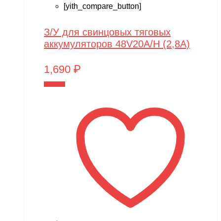
[yith_compare_button]
З/У для свинцовых тяговых
аккумуляторов 48V20A/H (2,8A)
1,690
₽
В корзину