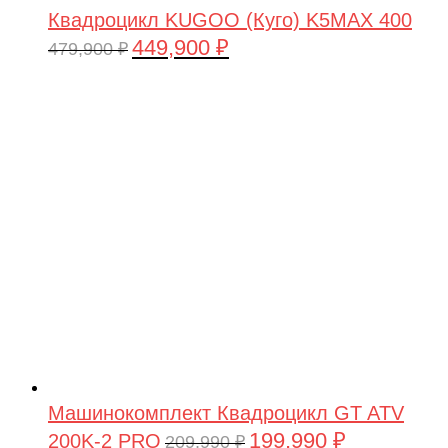
Квадроцикл KUGOO (Куго) K5MAX 400
449,900
₽
Первоначальная
Текущая
479,900
₽
цена
цена:
составляла
449,900 ₽.
479,900 ₽.
Машинокомплект Квадроцикл GT ATV
199,990
₽
200K-2 PRO
Первоначальная
Текущая
209,990
₽