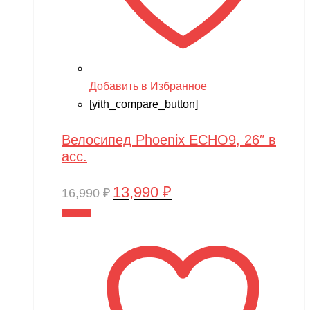
Добавить в Избранное
[yith_compare_button]
Велосипед Phoenix ECHO9, 26″ в
асс.
13,990
₽
Первоначальная
Текущая
16,990
₽
цена
цена:
В корзину
составляла
13,990 ₽.
16,990 ₽.