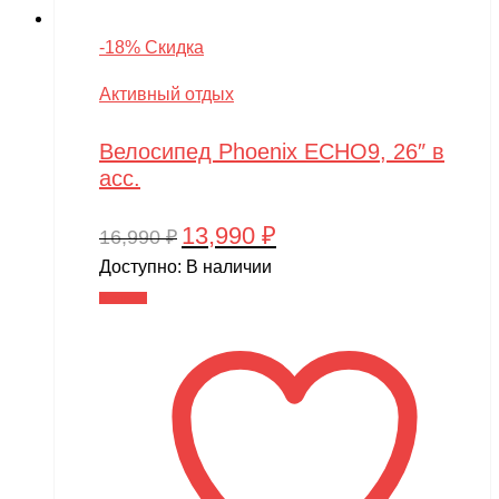
-18% Скидка
Активный отдых
Велосипед Phoenix ECHO9, 26″ в
асс.
13,990
₽
Первоначальная
Текущая
16,990
₽
цена
цена:
Доступно:
В наличии
составляла
13,990 ₽.
В корзину
16,990 ₽.