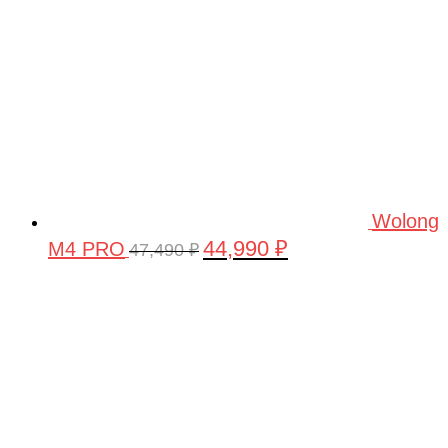
Wolong
44,990
₽
M4 PRO
Первоначальная
Текущая
47,490
₽
цена
цена:
составляла
44,990 ₽.
47,490 ₽.