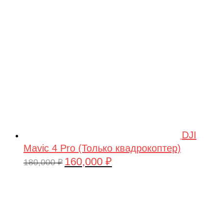
209,990 ₽.
DJI
Mavic 4 Pro (Только квадрокоптер)
160,000
₽
Первоначальная
Текущая
180,000
₽
цена
цена:
составляла
160,000 ₽.
180,000 ₽.