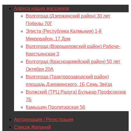
Адреса наших магазинов
Волгоград (Дзержинский район) 30 лет
Победы 70Г
Элиста (Республика Калмыкия) 1-й
Микрорайон, 17 Дом
Волгоград (Ворошиловский район) Рабоче-
Крестьянская 3
Волгоград (Красноармейский район) 50 лет
Октября 20А
Волгоград (Тракторозаводский район)
площадь Дзержинского, 1Б Семь Звёзд
Волжский (ТРЦ Радуга) Бульвар Профсоюзов
7Б
Камышин Пролетарская 56
Авторизация / Регистрация
Список Желаний