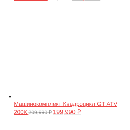
цена
цена:
составляла
199,990 ₽.
209,990 ₽.
Машинокомплект Квадроцикл GT ATV
199,990
₽
200K
Первоначальная
Текущая
209,990
₽
цена
цена:
составляла
199,990 ₽.