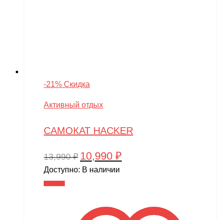
-21% Скидка
Активный отдых
САМОКАТ HACKER
10,990
₽
Первоначальная
Текущая
13,990
₽
цена
цена:
Доступно:
В наличии
составляла
10,990 ₽.
В корзину
13,990 ₽.