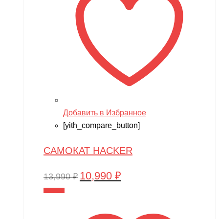
Добавить в Избранное
[yith_compare_button]
САМОКАТ HACKER
10,990
₽
Первоначальная
Текущая
13,990
₽
цена
цена:
В корзину
составляла
10,990 ₽.
13,990 ₽.